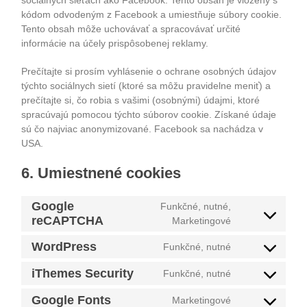
sociálnych sieťach ako Facebook. Tento obsah je vložený s
kódom odvodeným z Facebook a umiestňuje súbory cookie.
Tento obsah môže uchovávať a spracovávať určité
informácie na účely prispôsobenej reklamy.
Prečítajte si prosím vyhlásenie o ochrane osobných údajov
týchto sociálnych sietí (ktoré sa môžu pravidelne meniť) a
prečítajte si, čo robia s vašimi (osobnými) údajmi, ktoré
spracúvajú pomocou týchto súborov cookie. Získané údaje
sú čo najviac anonymizované. Facebook sa nachádza v
USA.
6. Umiestnené cookies
Google
Funkčné, nutné,
Consent
reCAPTCHA
Marketingové
to
service
WordPress
Funkčné, nutné
google-
Consent
recaptcha
to
iThemes Security
service
Funkčné, nutné
Consent
wordpress
to
Google Fonts
service
Marketingové
Consent