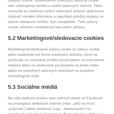
zostanú známe. Umiestnením funkčných súborov cookie
vám uľahčujeme návštevu našich webových stránok. Takto
nemusíte pri návšteve našich webových stránok opakovane
zadávať rovnaké informácie a napríklad položky zostanú vo
vašom nákupnom košíku, kým nezaplatíte. Tieto súbory
cookie môžeme umiestňovať bez vášho súhlasu.
5.2 Marketingové/sledovacie cookies
Marketingové/sledovacie súbory cookie sú súbory cookie
alebo akákoľvek iná forma miestneho úložiska, ktoré sa
používajú na vytváranie profilov používateľov na zobrazenie
reklamy alebo na sledovanie používateľa na tomto webe
alebo na niekoľkých webových stránkach na podobné
marketingové účely.
5.3 Sociálne médiá
Na našu webovú stránku sme zahrnuli obsah od Facebook
na propagáciu webových stránok (napr. „páči sa mi to“,
„pripnutie“) alebo zdieľanie (napr. „tweetovanie“) na