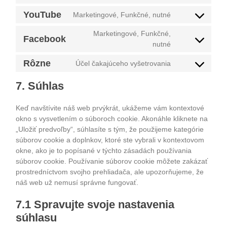
ithemes-
to
security
YouTube
service
Marketingové, Funkčné, nutné
Consent
google-
to
fonts
service
Marketingové, Funkčné,
Facebook
youtube
Consent
nutné
to
service
Rôzne
Účel čakajúceho vyšetrovania
facebook
Consent
to
service
7. Súhlas
rôzne
Keď navštívite náš web prvýkrát, ukážeme vám kontextové
okno s vysvetlením o súboroch cookie. Akonáhle kliknete na
„Uložiť predvoľby“, súhlasíte s tým, že použijeme kategórie
súborov cookie a doplnkov, ktoré ste vybrali v kontextovom
okne, ako je to popísané v týchto zásadách používania
súborov cookie. Používanie súborov cookie môžete zakázať
prostredníctvom svojho prehliadača, ale upozorňujeme, že
náš web už nemusí správne fungovať.
7.1 Spravujte svoje nastavenia
súhlasu