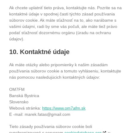
Ak chcete uplatniť tieto práva, kontaktujte nás. Pozrite sa na
kontaktné údaje v spodnej časti týchto zásad používania
súborov cookie. Ak máte sťažnosť na to, ako narábame s
vašimi údajmi, radi by sme vás počuli, ale máte tiež právo
podať sťažnosť dozornému orgánu (úradu na ochranu
údajov).
10. Kontaktné údaje
Ak máte otázky alebo pripomienky k našim zásadám
používania súborov cookie a tomuto vyhláseniu, kontaktujte
nás pomocou nasledujúcich kontaktných údajov:
OM7FM
Banská Bystrica
Slovensko
Webová stránka:
https://www.om7afm.sk
E -mail:
marek.fatas@
gmail.com
Tieto zásady používania súborov cookie boli
synchronizované s serverom
cookiedatabase.org
v