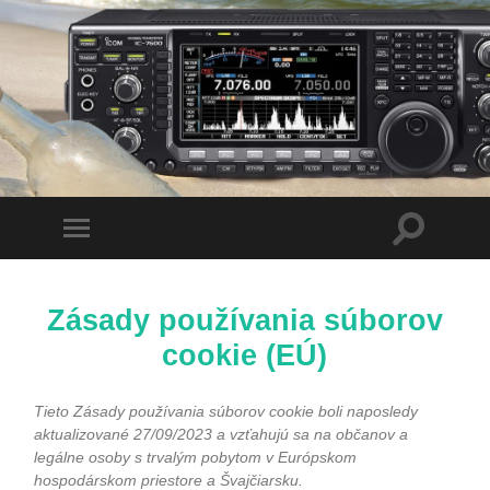
Toggle
Toggle
search
mobile
field
menu
Zásady používania súborov
cookie (EÚ)
Tieto Zásady používania súborov cookie boli naposledy
aktualizované 27/09/2023 a vzťahujú sa na občanov a
legálne osoby s trvalým pobytom v Európskom
hospodárskom priestore a Švajčiarsku.