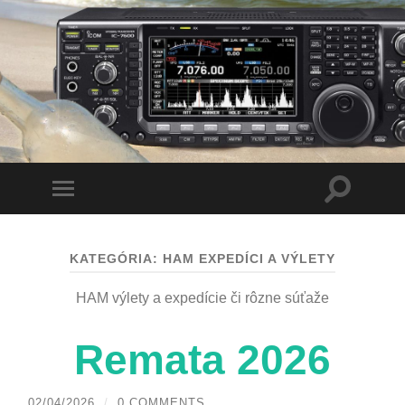
Toggle
Toggle
search
mobile
field
menu
KATEGÓRIA:
HAM EXPEDÍCI A VÝLETY
HAM výlety a expedície či rôzne súťaže
Remata 2026
02/04/2026
/
0 COMMENTS