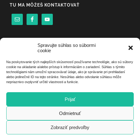
TU MA MÔŽEŠ KONTAKTOVAŤ
Spravujte súhlas so súbormi
cookie
NAJNOVŠÍ ČLÁNOK
Na poskytovanie tých najlepších skúseností používame technológie, ako sú súbory
cookie na ukladanie a/alebo prístup k informáciám o zariadení. Súhlas s týmito
technológiami nám umožní spracovávať údaje, ako je správanie pri prehliadaní
Remata 2026
alebo jedinečné ID na tejto stránke. Nesúhlas alebo odvolanie súhlasu môže
02/04/2026
nepriaznivo ovplyvniť určité vlastnosti a funkcie.
Prijať
Hľadať:
Odmietnuť
Zobraziť predvoľby
© 2026
OM7AFM
—
UP ↑