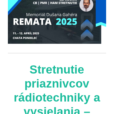
Stretnutie
priaznivcov
rádiotechniky a
vysielania –